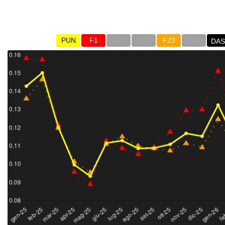
PUN e PSV
Indici di prezzo (medio mensile all'ingrosso) di Luce (
PUN
F1
F2
F3
F23
PSV
DA