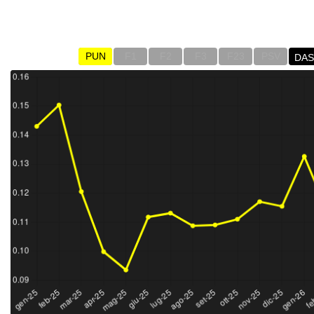
PUN e PSV
Indici di prezzo (medio mensile all'ingrosso) di Luce (
PUN
F1
F2
F3
F23
PSV
DA