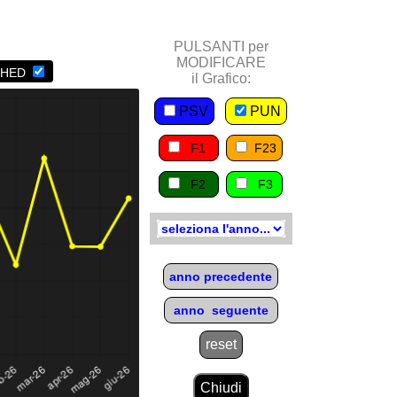
PUN) e Gas (PSV).
PULSANTI per
MODIFICARE
SHED
il Grafico:
PSV
PUN
F1
F23
F2
F3
anno precedente
anno seguente
reset
Chiudi